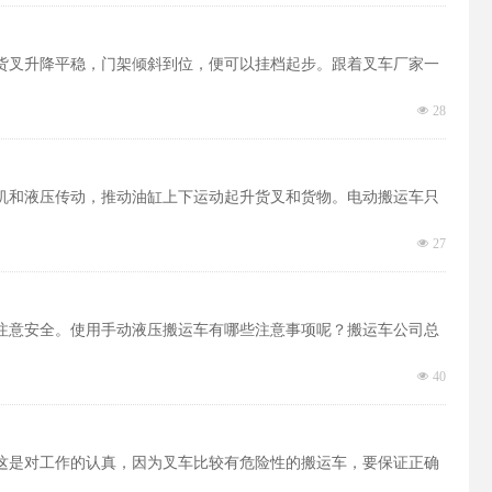
货叉升降平稳，门架倾斜到位，便可以挂档起步。跟着叉车厂家一
넶
28
机和液压传动，推动油缸上下运动起升货叉和货物。电动搬运车只
넶
27
注意安全。使用手动液压搬运车有哪些注意事项呢？搬运车公司总
넶
40
这是对工作的认真，因为叉车比较有危险性的搬运车，要保证正确