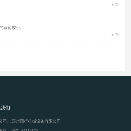
넶
25
的载荷较小。
넶
70
系我们
公司名称：
郑州固得机械设备有限公司
电话：
0371-67550179