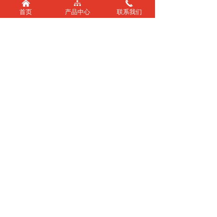
낀
뀒
끅
首页
产品中心
联系我们
0371-67550179
zhengzhougude@16
3.com
手机：
13783610202
河南省郑州市高新技术
产业开发区科学大道133
号4层4001号